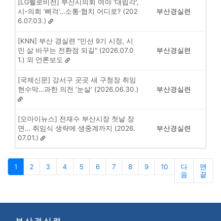
[LG헬로비전] 부산시의회 여야 '대립각',
시-의회 '삐걱'…소통·협치 어디로? (202
부산경실련
6.07.03.)
[KNN] 부산 경실련 "민선 9기 시정, 시
민 삶 바꾸는 전환점 되길" (2026.07.0
부산경실련
1.) 외 언론보도
[국제신문] 강서구 곳곳 새 구청장 취임
현수막…과한 의전 ‘눈살’ (2026.06.30.)
부산경실련
[오마이뉴스] 전재수 부산시장 첫날 장
면... 취임식 생략에 생중계까지 (2026.
부산경실련
07.01.)
1
2
3
4
5
6
7
8
9
10
다
맨
음
끝