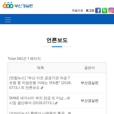
처음으로
로그인
언론보도
Total 592건
1 페이지
제목
글쓴이
[연합뉴스] "부산 이전 공공기관 자금 7
조원 중 지방은행 거래는 15%뿐" (2026.
부산경실련
07.13.) 외 언론보도
[KNN] 세가사미 부지 잔금 또 미납...새
부산경실련
시장 결단해야 (2026.07.13.)
[오마이뉴스] 황령산 나무들의 통곡...부