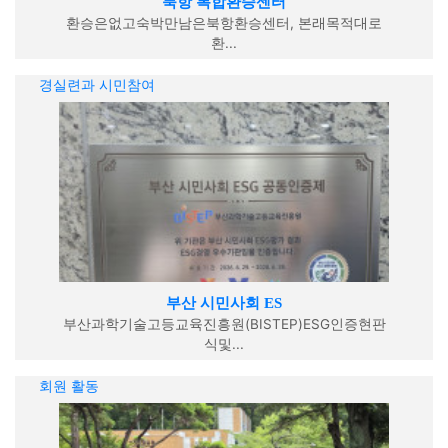
북항 복합환승센터
환승은없고숙박만남은북항환승센터, 본래목적대로
환...
경실련과 시민참여
부산 시민사회 ES
부산과학기술고등교육진흥원(BISTEP)ESG인증현판
식및...
회원 활동