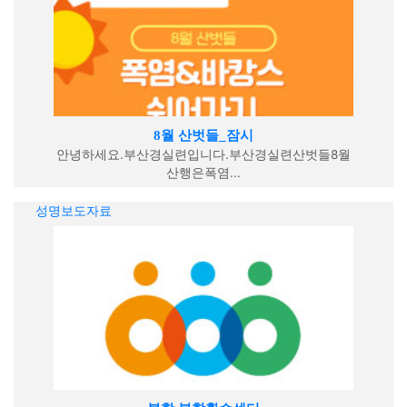
8월 산벗들_잠시
안녕하세요.부산경실련입니다.부산경실련산벗들8월
산행은폭염...
성명보도자료