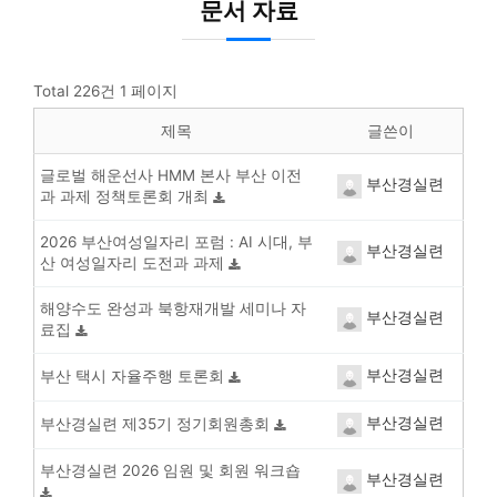
문서 자료
Total 226건
1 페이지
제목
글쓴이
글로벌 해운선사 HMM 본사 부산 이전
부산경실련
과 과제 정책토론회 개최
2026 부산여성일자리 포럼 : AI 시대, 부
부산경실련
산 여성일자리 도전과 과제
해양수도 완성과 북항재개발 세미나 자
부산경실련
료집
부산경실련
부산 택시 자율주행 토론회
부산경실련
부산경실련 제35기 정기회원총회
부산경실련 2026 임원 및 회원 워크숍
부산경실련