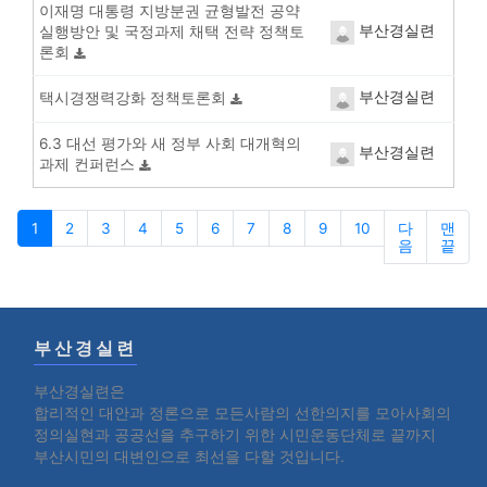
이재명 대통령 지방분권 균형발전 공약
부산경실련
실행방안 및 국정과제 채택 전략 정책토
론회
부산경실련
택시경쟁력강화 정책토론회
6.3 대선 평가와 새 정부 사회 대개혁의
부산경실련
과제 컨퍼런스
1
2
3
4
5
6
7
8
9
10
다
맨
음
끝
부산경실련
부산경실련은
합리적인 대안과 정론으로 모든사람의 선한의지를 모아사회의
정의실현과 공공선을 추구하기 위한 시민운동단체로 끝까지
부산시민의 대변인으로 최선을 다할 것입니다.