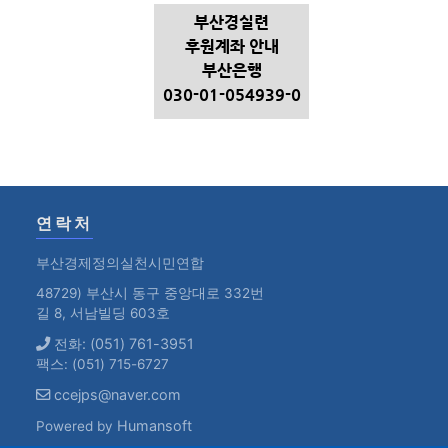
부산경실련
후원계좌 안내
부산은행
030-01-054939-0
연락처
부산경제정의실천시민연합
48729) 부산시 동구 중앙대로 332번
길 8, 서남빌딩 603호
전화: (051) 761-3951
팩스: (051) 715-6727
ccejps@naver.com
Humansoft
Powered by