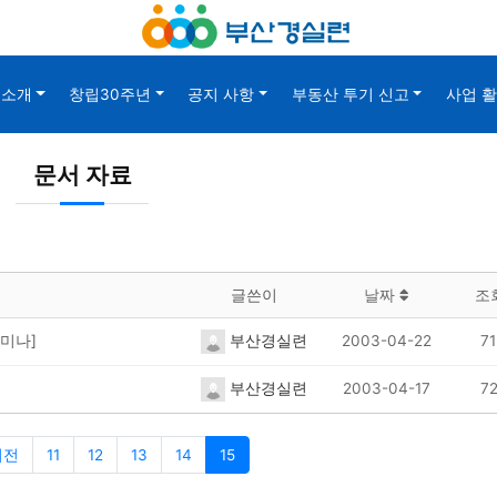
소개
창립30주년
공지 사항
부동산 투기 신고
사업 
문서 자료
글쓴이
날짜
조
부산경실련
미나]
2003-04-22
71
부산경실련
2003-04-17
72
이전
11
12
13
14
15