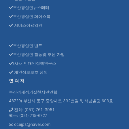
부산경실련뉴스레터
부산경실련 페이스북
서비스이용약관
부산경실련 밴드
부산경실련 활동및 후원 가입
(사)시민대안정책연구소
개인정보보호 정책
연락처
부산경제정의실천시민연합
48729) 부산시 동구 중앙대로 332번길 8, 서남빌딩 603호
전화: (051) 761-3951
팩스: (051) 715-6727
ccejps@naver.com