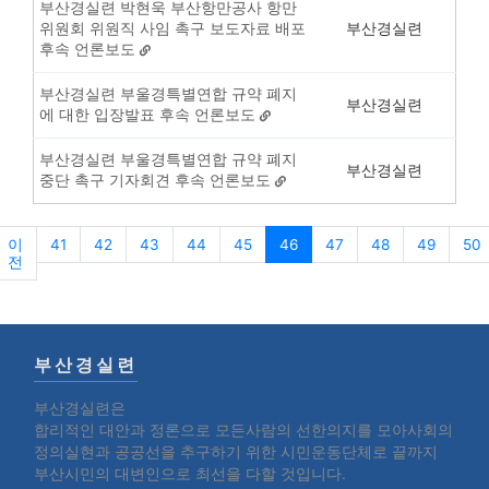
부산경실련 박현욱 부산항만공사 항만
위원회 위원직 사임 촉구 보도자료 배포
부산경실련
후속 언론보도
부산경실련 부울경특별연합 규약 폐지
부산경실련
에 대한 입장발표 후속 언론보도
부산경실련 부울경특별연합 규약 폐지
부산경실련
중단 촉구 기자회견 후속 언론보도
이
41
42
43
44
45
46
47
48
49
50
전
부산경실련
부산경실련은
합리적인 대안과 정론으로 모든사람의 선한의지를 모아사회의
정의실현과 공공선을 추구하기 위한 시민운동단체로 끝까지
부산시민의 대변인으로 최선을 다할 것입니다.