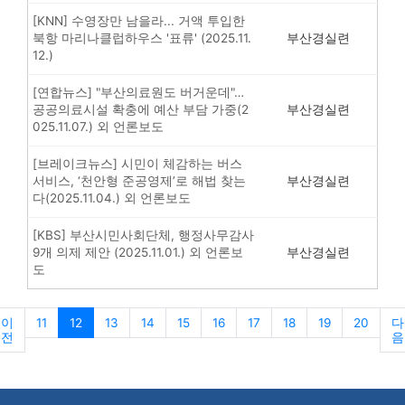
[KNN] 수영장만 남을라... 거액 투입한
북항 마리나클럽하우스 '표류' (2025.11.
부산경실련
12.)
[연합뉴스] "부산의료원도 버거운데"…
공공의료시설 확충에 예산 부담 가중(2
부산경실련
025.11.07.) 외 언론보도
[브레이크뉴스] 시민이 체감하는 버스
서비스, ‘천안형 준공영제’로 해법 찾는
부산경실련
다(2025.11.04.) 외 언론보도
[KBS] 부산시민사회단체, 행정사무감사
9개 의제 제안 (2025.11.01.) 외 언론보
부산경실련
도
이
11
12
13
14
15
16
17
18
19
20
다
전
음