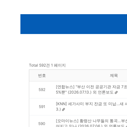
Total 592건
1 페이지
번호
제목
[연합뉴스] "부산 이전 공공기관 자금 7
592
5%뿐" (2026.07.13.) 외 언론보도
[KNN] 세가사미 부지 잔금 또 미납...새 시
591
3.)
[오마이뉴스] 황령산 나무들의 통곡...부
590
어지고 있나 (2026.07.06.) 외 언론보도