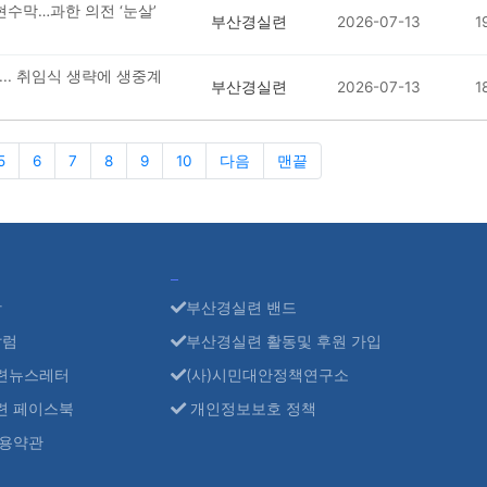
현수막…과한 의전 ‘눈살’
부산경실련
2026-07-13
1
.. 취임식 생략에 생중계
부산경실련
2026-07-13
1
5
6
7
8
9
10
다음
맨끝
항
부산경실련 밴드
칼럼
부산경실련 활동및 후원 가입
련뉴스레터
(사)시민대안정책연구소
련 페이스북
개인정보보호 정책
용약관