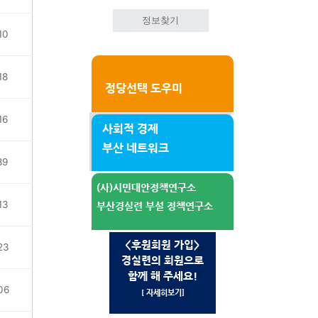
정보찾기
10
18
정당선택 도우미
16
사회적 경제
부산 네트워크
89
(사)시민대안정책연구소
13
부산경실련 부설 정책연구소
<후원회원 가입>
23
경실련의 회원으로
함께 해 주세요!
06
[ 자세히보기]