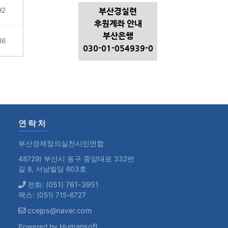
92
부산경실련
후원계좌 안내
부산은행
86
030-01-054939-0
연락처
부산경제정의실천시민연합
48729) 부산시 동구 중앙대로 332번
길 8, 서남빌딩 603호
전화: (051) 761-3951
팩스: (051) 715-6727
ccejps@naver.com
Humansoft
Powered by