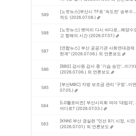
[노컷뉴스]부산시 TF로 '속도전' 승부수…
589
적도 (2026.07.08.)
[노컷뉴스] 뱃머리 다시 바다로…해양수도
588
고 항해의 시간 (2026.07.07.)
[연합뉴스] 부산 공공기관 사회연대경제 이
587
한계" (2026.07.06.) 외 언론보도
[BBS] 감사원 감사 중 '기습 승인'…이
586
(2026.07.06.) 외 언론보도
[부산MBC] 지방 보조금 관리 ′구멍′..이번
585
07.05.)
[LG헬로비전] 부산시의회 여야 '대립각',
584
어디로? (2026.07.03.)
[KNN] 부산 경실련 "민선 9기 시정, 시
583
(2026.07.01.) 외 언론보도