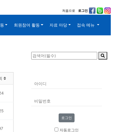
처음으로
로그인
활동
회원참여 활동
자료 마당
접속 메뉴
회
24
25
97
자동로그인