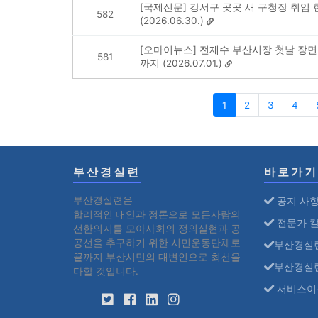
[국제신문] 강서구 곳곳 새 구청장 취임 
582
(2026.06.30.)
[오마이뉴스] 전재수 부산시장 첫날 장면.
581
까지 (2026.07.01.)
1
2
3
4
부산경실련
바로가기
부산경실련은
공지 사
합리적인 대안과 정론으로 모든사람의
전문가 
선한의지를 모아사회의 정의실현과 공
공선을 추구하기 위한 시민운동단체로
부산경실
끝까지 부산시민의 대변인으로 최선을
부산경실
다할 것입니다.
서비스이