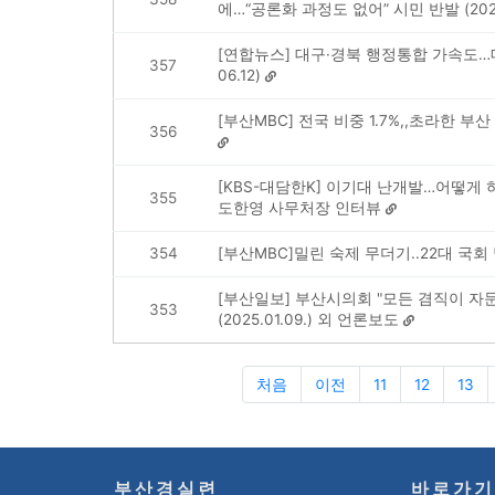
에…“공론화 과정도 없어” 시민 반발 (2024.
[연합뉴스] 대구·경북 행정통합 가속도…메
357
06.12)
[부산MBC] 전국 비중 1.7%,,초라한 부산 문
356
[KBS-대담한K] 이기대 난개발…어떻게 허가됐나
355
도한영 사무처장 인터뷰
354
[부산MBC]밀린 숙제 무더기..22대 국회 달
[부산일보] 부산시의회 "모든 겸직이 자문
353
(2025.01.09.) 외 언론보도
처음
이전
11
12
13
부산경실련
바로가기