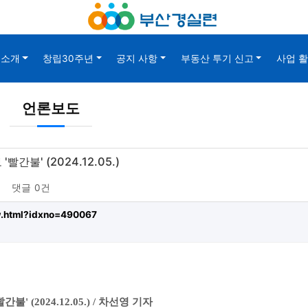
소개
창립30주년
공지 사항
부동산 투기 신고
사업 
언론보도
불' (2024.12.05.)
댓글
0건
ew.html?idxno=490067
(2024.12.05.) / 차선영 기자