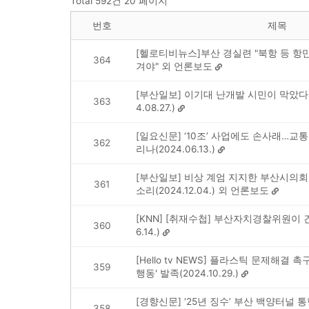
Total 592건
20 페이지
번호
제목
[헬로티비뉴스]부산 경실련 "북항 등 항
364
겨야" 외 언론보도
[부산일보] 이기대 난개발 시민이 막았다…
363
4.08.27.)
[일요신문] ‘10조’ 사업에도 손사래…교통
362
리나(2024.06.13.)
[부산일보] 비상 계엄 지지한 부산시의회 
361
소리(2024.12.04.) 외 언론보도
[KNN] [취재수첩] 부산자치경찰위원이 건
360
6.14.)
[Hello tv NEWS] 플라스틱 문제해결
359
행동' 발족(2024.10.29.)
[경향신문] ‘25년 징수’ 부산 백양터널 
358