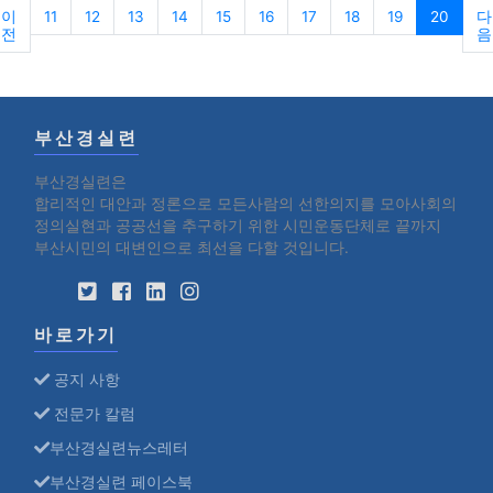
이
11
12
13
14
15
16
17
18
19
20
다
전
음
부산경실련
부산경실련은
합리적인 대안과 정론으로 모든사람의 선한의지를 모아사회의
정의실현과 공공선을 추구하기 위한 시민운동단체로 끝까지
부산시민의 대변인으로 최선을 다할 것입니다.
바로가기
공지 사항
전문가 칼럼
부산경실련뉴스레터
부산경실련 페이스북